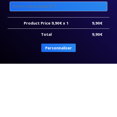
Product Price
9,90
€ x 1
9,90
€
Total
9,90
€
quantité
Personnaliser
de
Cave
Wall
Carvings