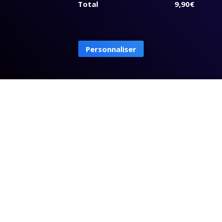
Total
9,90
€
quantité
de
Creative
Personnaliser
Shaped
Promo
Single
Title