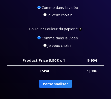
Comme dans la vidéo
Je veux choisir
Couleur : Couleur du papier
*
Comme dans la vidéo
Je veux choisir
Product Price
9,90
€ x 1
9,90
€
Total
9,90
€
quantité
Personnaliser
de
Book
Logo