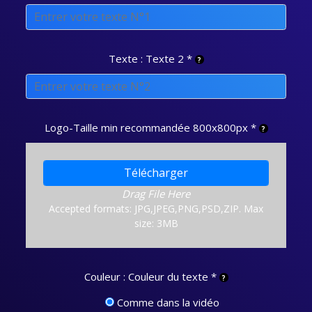
Texte : Texte 2
*
Logo-Taille min recommandée 800x800px
*
Télécharger
Drag File Here
Accepted formats: JPG,JPEG,PNG,PSD,ZIP. Max
size: 3MB
Couleur : Couleur du texte
*
Comme dans la vidéo