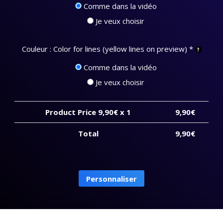
Comme dans la vidéo
Je veux choisir
Couleur : Color for lines (yellow lines on preview)
*
Comme dans la vidéo
Je veux choisir
Product Price
9,90
€ x 1
9,90
€
Total
9,90
€
quantité
de
Elegant
Personnaliser
Promo
-
Price
with