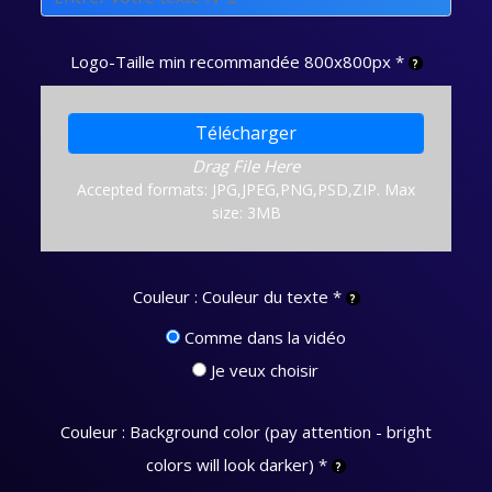
Logo-Taille min recommandée 800x800px
*
Télécharger
Drag File Here
Accepted formats: JPG,JPEG,PNG,PSD,ZIP. Max
size: 3MB
Couleur : Couleur du texte
*
Comme dans la vidéo
Je veux choisir
Couleur : Background color (pay attention - bright
colors will look darker)
*