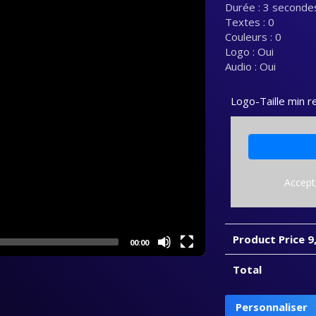
Durée : 3 seconde
Textes : 0
Couleurs : 0
Logo : Oui
Audio : Oui
Logo-Taille min
Accept
Product Price
9
00:00
Total
quantité
Personnaliser