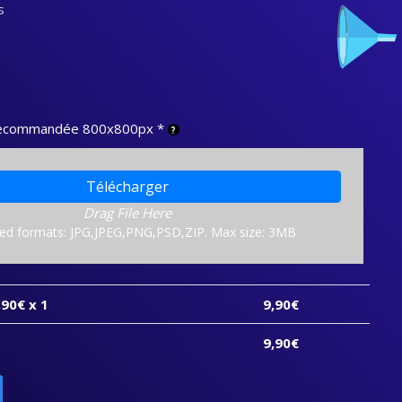
s
 recommandée 800x800px
*
Télécharger
Drag File Here
ed formats: JPG,JPEG,PNG,PSD,ZIP. Max size: 3MB
,90
€ x 1
9,90
€
9,90
€