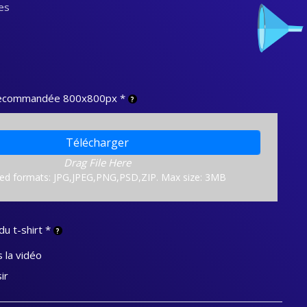
es
 recommandée 800x800px
*
Télécharger
Drag File Here
ed formats: JPG,JPEG,PNG,PSD,ZIP. Max size: 3MB
du t-shirt
*
la vidéo
ir